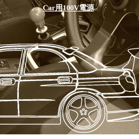
Car用
100V電源