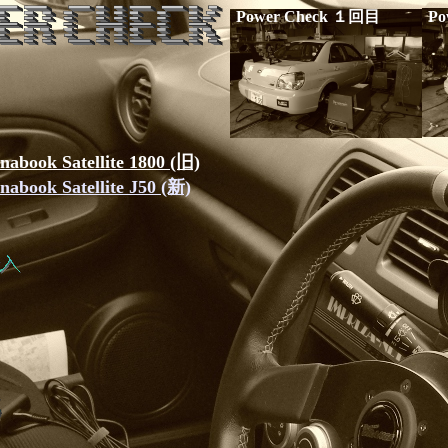
Power Check １回目
Po
 Satellite 1800 (旧)
 Satellite J50 (新)