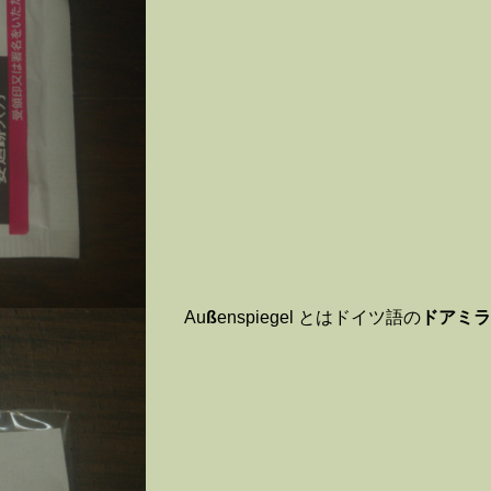
Au
ß
enspiegel
とはドイツ語の
ドアミラ