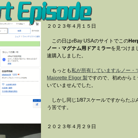
２０２３年４月１５日
この日はe
Bay USA
のサイトでこの
Her
ノー・マグナム用ドアミラー
を見つけま
速購入しました。
もっとも
私が所有していますルノー・
Majorette Eligor
製
ですので、初めからミ
いていませんでした。
しかし同じ
1/87
スケールですからたぶ
う筈です。
２０２３年４月２９日