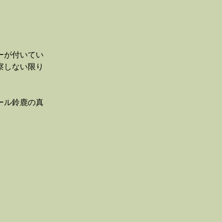
ーが付いてい
察しない限り
ール鈴鹿の真