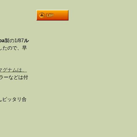
pa
製の
1/87
ル
したので、早
マグナムは、
ラーなどは付
んピッタリ合