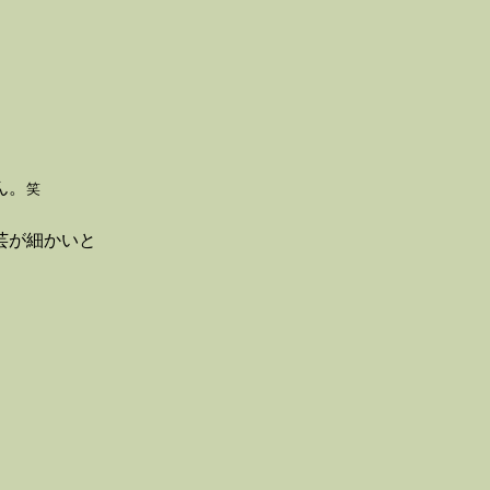
ん。
笑
芸が細かいと